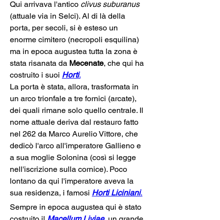
Qui arrivava l'antico 
clivus suburanus 
(attuale via in Selci). Al di là della 
porta, per secoli, si è esteso un 
enorme cimitero (necropoli esquilina) 
ma in epoca augustea tutta la zona è 
stata risanata da 
Mecenate
, che qui ha 
costruito i suoi
Horti
.
La porta è stata, allora, trasformata in 
un arco trionfale a tre fornici (arcate), 
dei quali rimane solo quello centrale. Il 
nome attuale deriva dal restauro fatto 
nel 262 da Marco Aurelio Vittore, che 
dedicò l'arco all'imperatore Gallieno e 
a sua moglie Solonina (così si legge 
nell'iscrizione sulla cornice). Poco 
lontano da qui l'imperatore aveva la 
sua residenza, i famosi 
Horti Liciniani
.
Sempre in epoca augustea qui è stato 
costruito il 
Macellum Liviae
, un grande 