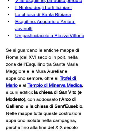
Ville esquiline, paradiso perduto
Il Ninfeo degli horti liciniani
La chiesa di Santa Bibiana
Esquilino: Acquario e Ambra 
Jovinelli
Un pasticciaccio a Piazza Vittorio
Se si guardano le antiche mappe di 
Roma (dal XVI secolo in poi), nella 
zona dell'Esquilino tra Santa Maria 
Maggiore e le Mura Aureliane 
appaiono sempre, oltre ai 
Trofei di 
Mario
 e al 
Tempio di Minerva Medica
, 
alcuni edifici: 
la chiesa di San Vito (e 
Modesto)
, con addossato l'
Arco di 
Gallieno
, e 
la chiesa di Sant'Eusebio
. 
Nelle mappe tutte queste costruzioni 
appaiono isolate nella campagna, 
perché fino alla fine del XIX secolo 