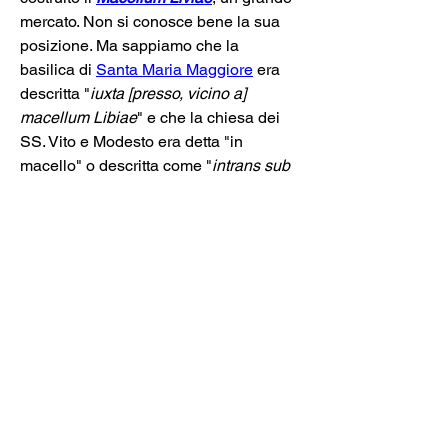
mercato. Non si conosce bene la sua 
posizione. Ma sappiamo che la 
basilica di 
Santa Maria Maggiore
 era 
descritta "
iuxta [presso, vicino a] 
macellum Libiae
" e che la chiesa dei 
SS. Vito e Modesto era detta "in 
macello" o descritta come "
intrans sub 
arcum
 [di Gallieno] 
ubi dicitur 
macellum Livianum
".
La 
chiesa dei SS Vito e Modesto
, che 
si addossa all'
Arco di Gallieno
, viene 
nominata nelle fonti per la prima volta 
nell'VIII secolo. L'edificio attuale però 
risale una ricostruzione radicale fatta 
da Sisto IV nel 1477; perfino 
l'orientamento della chiesa era stato 
cambiato, con la costruzione di una 
nuova facciata su via Carlo Alberto. Ma 