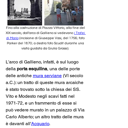
Fino alla costruzione di Piazza Vittorio, alla fine del 
XIX secolo, dall'arco di Gallieno si vedevano 
i Trofei 
di Mario
 (incisione di Giuseppe Vasi, del 1756; foto 
Parker del 1870; a destra foto Scudit durante una 
visita guidata da Giulia Grassi).
L'arco di Gallieno, infatti, è sul luogo 
della 
porta esquilina
, una delle porte 
delle antiche 
mura serviane
 (VI secolo 
a.C.): un tratto di queste mura arcaiche 
è stato trovato sotto la chiesa dei SS. 
Vito e Modesto negli scavi fatti nel 
1971-72, e un frammento di esse si 
può vedere murato in un palazzo di Via 
Carlo Alberto; un altro tratto delle mura 
è davanti all'
Acquario
. 