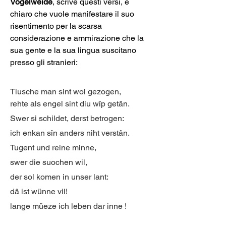
Vogelweide
, scrive questi versi, è 
chiaro che vuole manifestare il suo 
risentimento per la scarsa 
considerazione e ammirazione che la 
sua gente e la sua lingua suscitano 
presso gli stranieri:
Tiusche man sint wol gezogen,
rehte als engel sint diu wîp getân.
Swer si schildet, derst betrogen:
ich enkan sîn anders niht verstân.
Tugent und reine minne,
swer die suochen wil,
der sol komen in unser lant:
dâ ist wünne vil!
lange müeze ich leben dar inne !