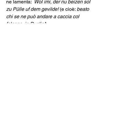
ne lamenta:  
Wol imi, der nu beizen sol 
zu Pülle uf dem gevilde! 
(e cioè: 
beato 
chi se ne può andare a caccia col 
falcone, in Puglia!
)         
Ma insomma, in che cosa possono 
aver influito i tedeschi sulla nascita 
della poesia siciliana?
Non certo per il lessico, incompatibile 
con quello di una lingua neolatina.
Non per i contenuti che, per quanto 
talvolta analoghi, mostrano queste 
analogie solo per una comune 
dipendenza dalla volontà imperiale.
Resta perciò solo una relazione di tipo 
strutturale e tecnica riferita in 
particolare alla ricchezza dell'impianto 
rimico dei versi: e in particolare a una 