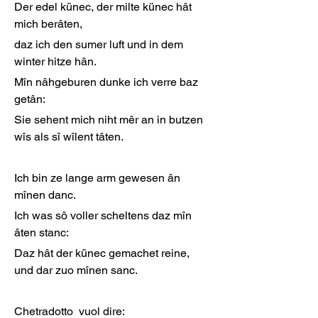
Der edel künec, der milte künec hât 
mich berâten,
daz ich den sumer luft und in dem 
winter hitze hân.
Mîn nâhgeburen dunke ich verre baz 
getân:
Sie sehent mich niht mêr an in butzen 
wîs als sî wîlent tâten.
Ich bin ze lange arm gewesen ân 
mînen danc.
Ich was sô voller scheltens daz mîn 
âten stanc:
Daz hât der künec gemachet reine, 
und dar zuo mînen sanc.