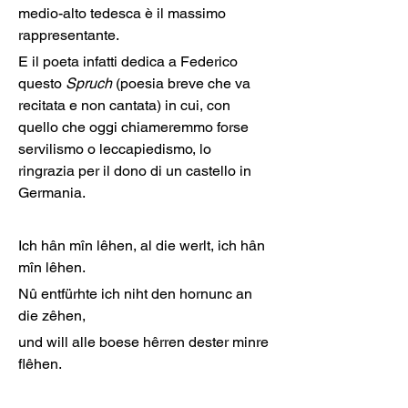
medio-alto tedesca è il massimo 
rappresentante.
E il poeta infatti dedica a Federico 
questo 
Spruch
 (poesia breve che va 
recitata e non cantata) in cui, con 
quello che oggi chiameremmo forse 
servilismo o leccapiedismo, lo 
ringrazia per il dono di un castello in 
Germania.
Ich hân mîn lêhen, al die werlt, ich hân 
mîn lêhen.
Nû entfürhte ich niht den hornunc an 
die zêhen,
und will alle boese hêrren dester minre 
flêhen.