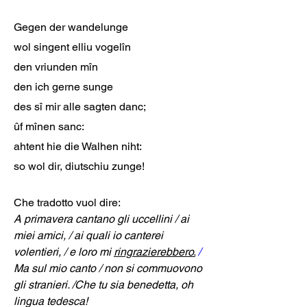
Gegen der wandelunge
wol singent elliu vogelîn
den vriunden mîn
den ich gerne sunge
des sî mir alle sagten danc;
ûf mînen sanc:
ahtent hie die Walhen niht:
so wol dir, diutschiu zunge!
A primavera cantano gli uccellini / ai 
miei amici, / ai quali io canterei 
volentieri, / e loro mi 
ringrazierebbero.
 / 
Ma sul mio canto / non si commuovono 
gli stranieri. /Che tu sia benedetta, oh 
lingua tedesca!