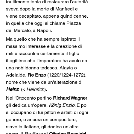
inutilmente tenta di restaurare l'autorità 
sveva dopo la morte di Manfredi e 
viene decapitato, appena quindicenne, 
in quella che oggi si chiama Piazza 
del Mercato, a Napoli.
Ma quello che ha sempre ispirato il 
massimo interesse e la creazione di 
miti e racconti è certamente il figlio 
illegittimo che l'imperatore ha avuto da 
una nobildonna tedesca, Alayta o 
Adelaide, 
Re Enzo
 (1220/1224-1272), 
nome che viene da un'alterazione di 
Heinz
  (< 
Heinrich
).
Nell'Ottocento perfino 
Richard Wagner
gli dedica un'opera, 
König Enzio
. E poi 
si occupano di lui pittori e artisti di ogni 
genere, e ancora un compositore, 
stavolta italiano, gli dedica un'altra 
opera, il 
Re Enzo
 di 
Ottorino Respighi
. 