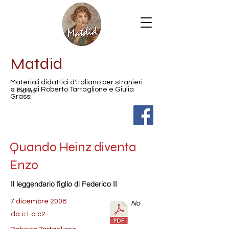
Matdid
Materiali didattici d'italiano per stranieri
< Home
a cura di Roberto Tartaglione e Giulia
Grassi
Quando Heinz diventa
Enzo
Il leggendario figlio di Federico II
7 dicembre 2008
No
da c1 a c2