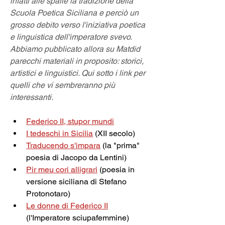
infatti alle spalle la tradizione della 
Scuola Poetica Siciliana e perciò un 
grosso debito verso l'iniziativa poetica 
e linguistica dell'imperatore svevo. 
Abbiamo pubblicato allora su Matdid 
parecchi materiali in proposito: storici, 
artistici e linguistici. Qui sotto i link per 
quelli che vi sembreranno più 
interessanti.
Federico II, stupor mundi
I tedeschi in Sicilia
 (XII secolo)
Traducendo s'impara
 (la "prima" 
poesia di Jacopo da Lentini)
Pir meu cori alligrari
 (poesia in 
versione siciliana di Stefano 
Protonotaro)
Le donne di Federico II
(l'Imperatore sciupafemmine)