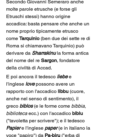
Secondo Giovanni Semeraro anche 
molte parole etrusche (e forse gli 
Etruschi stessi) hanno origine 
accadica: basta pensare che anche un 
nome proprio tipicamente etrusco 
come 
Tarquinio
 (ben due dei sette re di 
Roma si chiamavano Tarquinio) può 
derivare da 
Sharrakinu
 la forma antica 
del nome del re 
Sargon
, fondatore 
della civiltà di Accad.
E poi ancora il tedesco 
liebe 
e 
l'inglese
 love
 possono avere un 
rapporto con l'accadico
 libbu 
(cuore, 
anche nel senso di sentimento), il 
greco 
biblos
 (e le forme come 
bibbia, 
biblioteca
 ecc.) con l'accadico 
biblu
("tavoletta per scrivere"); e il tedesco 
Papier
e l'inglese
 paper 
(e in italiano la 
voce "papiro") da 
Pa-biru
 ("erba di 