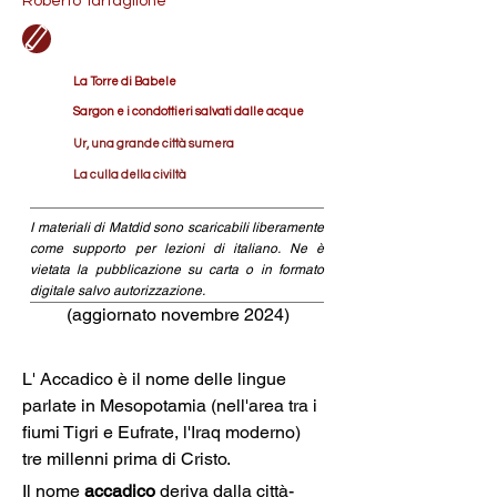
Roberto Tartaglione
La Torre di Babele
Sargon e i condottieri salvati dalle acque
Ur, una grande città sumera
La culla della civiltà
I materiali di Matdid sono scaricabili liberamente
come supporto per lezioni di italiano. Ne è
vietata la pubblicazione su carta o in formato
digitale salvo autorizzazione.
(aggiornato novembre 2024)
L' Accadico è il nome delle lingue 
parlate in Mesopotamia (nell'area tra i 
fiumi Tigri e Eufrate, l'Iraq moderno)  
tre millenni prima di Cristo. 
Il nome 
accadico
 deriva dalla città-