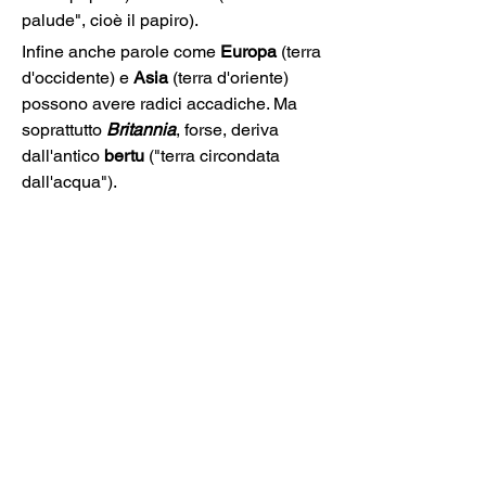
palude", cioè il papiro).
Infine anche parole come 
Europa 
(terra 
d'occidente) e 
Asia
 (terra d'oriente) 
possono avere radici accadiche. Ma 
soprattutto 
Britannia
, forse, deriva 
dall'antico 
bertu
 ("terra circondata 
dall'acqua").
Il professor Semerano (1911-2005) 
oltre a essere un genio linguistico 
assoluto, era anche di una cortesia 
incredibile. Lo abbiamo conosciuto 
proprio quando volevamo pubblicare 
questa piccola lettura e abbiamo 
parlato con lui della questione 
indoeuropeo. Lui ha per questo voluto 