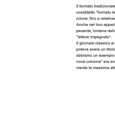
Il formato tradizionale
cosiddetto "formato le
colore, fino a relativ
Anche nel loro appari
pesante, lontana dalla
"lettore impegnato". 
Il giornale classico s
poteva avere un titol
abbiamo un esempio ri
nove colonne" era ent
merita la massima at