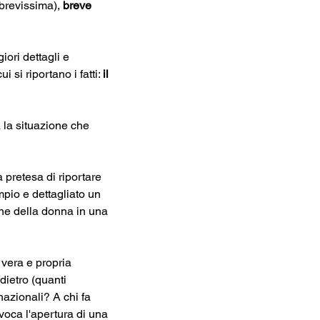
 brevissima), 
breve
iori dettagli e 
si riportano i fatti: 
il 
 la situazione che 
 pretesa di riportare 
pio e dettagliato un 
one della donna in una 
 vera e propria 
dietro (quanti 
nazionali? A chi fa 
oca l'apertura di una 