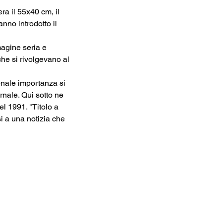
era il 55x40 cm, il 
nno introdotto il 
magine seria e 
che si rivolgevano al 
ionale importanza si 
rnale. Qui sotto ne 
l 1991. "Titolo a 
i a una notizia che 