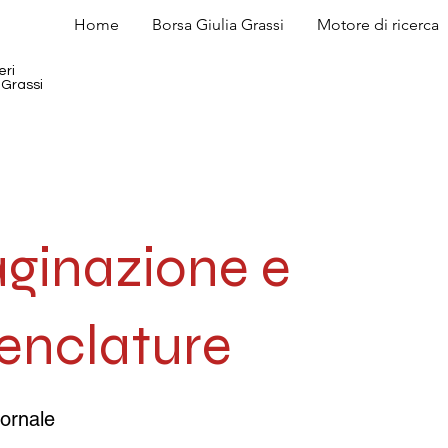
Home
Borsa Giulia Grassi
Motore di ricerca
eri
 Grassi
ginazione e
nclature
iornale