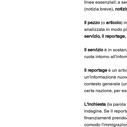
linee essenziali: a s
(notizia breve), 
notizi
Il pezzo
 (o 
articolo
) i
analizzata in modo più
servizio, il reportage, 
Il servizio
 è in sostan
ruota intorno all'info
Il reportage
 è un arti
un'informazione nuova
contesto generale (un
certa nazione, per e
L'inchiesta
 (la parola
indagine. Se il report
finanziamenti prendono
comodo l'immigrazione