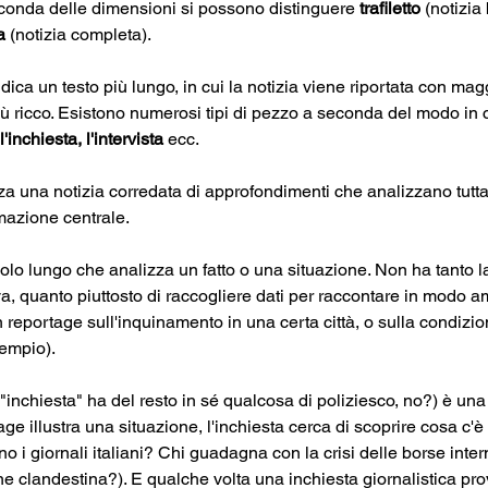
econda delle dimensioni si possono distinguere 
trafiletto
 (notizia
a
 (notizia completa).
ndica un testo più lungo, in cui la notizia viene riportata con magg
 ricco. Esistono numerosi tipi di pezzo a seconda del modo in cui 
l'inchiesta, l'intervista
 ecc.
za una notizia corredata di approfondimenti che analizzano tutta
rmazione centrale.
colo lungo che analizza un fatto o una situazione. Non ha tanto la
, quanto piuttosto di raccogliere dati per raccontare in modo am
 reportage sull'inquinamento in una certa città, o sulla condizi
sempio).
 "inchiesta" ha del resto in sé qualcosa di poliziesco, no?) è una
age illustra una situazione, l'inchiesta cerca di scoprire cosa c'è 
 i giornali italiani? Chi guadagna con la crisi delle borse inter
 clandestina?). E qualche volta una inchiesta giornalistica prov