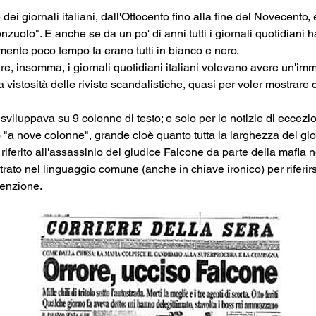
 dei giornali italiani, dall'Ottocento fino alla fine del Novecento, 
nzuolo". E anche se da un po' di anni tutti i giornali quotidiani ha
amente poco tempo fa erano tutti in bianco e nero.
re, insomma, i giornali quotidiani italiani volevano avere un'im
 vistosità delle riviste scandalistiche, quasi per voler mostrare 
i sviluppava su 9 colonne di testo; e solo per le notizie di eccez
o "a nove colonne", grande cioè quanto tutta la larghezza del gio
ferito all'assassinio del giudice Falcone da parte della mafia ne
rato nel linguaggio comune (anche in chiave ironico) per riferirs
tenzione.