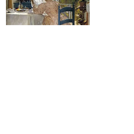
Laurits Andersen Ring, A colazione, pubblico 
dominio
Contatti
Nome e cognome
Email