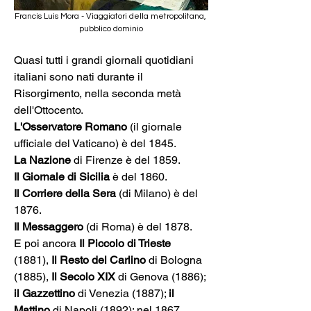
Francis Luis Mora - Viaggiatori della metropolitana, 
pubblico dominio
Quasi tutti i grandi giornali quotidiani 
italiani sono nati durante il 
Risorgimento, nella seconda metà 
dell'Ottocento.
L'Osservatore Romano
 (il giornale 
ufficiale del Vaticano) è del 1845. 
La Nazione
 di Firenze è del 1859. 
Il Giornale di Sicilia
 è del 1860. 
Il Corriere della Sera 
(di Milano) è del 
1876. 
Il Messaggero
 (di Roma) è del 1878.
E poi ancora 
Il Piccolo di Trieste
(1881), 
Il Resto del Carlino
 di Bologna 
(1885), 
Il Secolo XIX
 di Genova (1886); 
il Gazzettino 
di Venezia (1887); 
il 
Mattino
 di Napoli (1892); nel 1867 