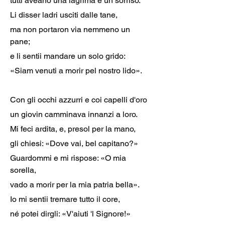
tutti aveano una lagrima e un sorriso.
Li disser ladri usciti dalle tane,
ma non portaron via nemmeno un 
pane;
e li sentii mandare un solo grido:
«Siam venuti a morir pel nostro lido».
Con gli occhi azzurri e coi capelli d'oro
un giovin camminava innanzi a loro.
Mi feci ardita, e, presol per la mano,
gli chiesi: «Dove vai, bel capitano?»
Guardommi e mi rispose: «O mia 
sorella,
vado a morir per la mia patria bella».
Io mi sentii tremare tutto il core,
né potei dirgli: «V'aiuti 'l Signore!»