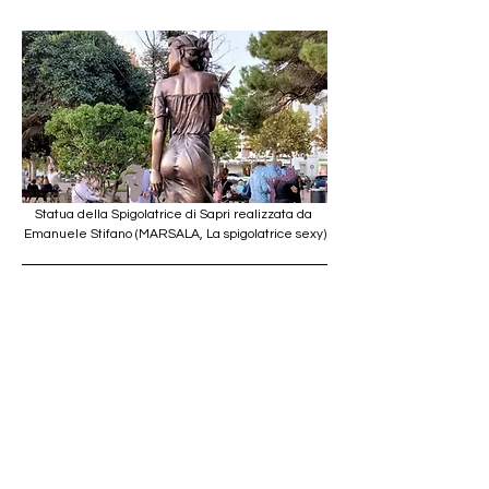
Statua della Spigolatrice di Sapri realizzata da 
Emanuele Stifano (MARSALA, La spigolatrice sexy)
Per saperne di più
Antologia di poesie. Testi 
pubblicati tra 1850-1870 e oltre
, 
in 
Il portale del Risorgimento
, «150° 
1861-2011»
, 
Ministero 
dell'Istruzione dell'Università e 
della Ricerca nell'ambito delle 