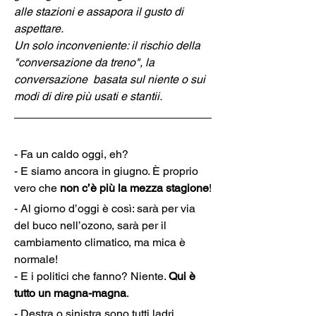
alle stazioni e assapora il gusto di 
aspettare.
Un solo inconveniente: il rischio della 
"conversazione da treno", la 
conversazione  basata sul niente o sui 
modi di dire più usati e stantii. 
- Fa un caldo oggi, eh?

- E siamo ancora in giugno. È proprio 
vero che 
non c’è più la mezza stagione
!
- Al giorno d’oggi è così: sarà per via 
del buco nell’ozono, sarà per il 
cambiamento climatico, ma mica è 
normale!

- E i politici che fanno? Niente. 
Qui è 
tutto un magna-magna
.
- Destra o sinistra sono tutti ladri.