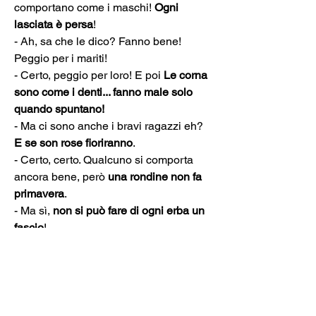
comportano come i maschi! 
Ogni 
lasciata è persa
!

- Ah, sa che le dico? Fanno bene! 
Peggio per i mariti!

- Certo, peggio per loro! E poi 
Le corna 
sono come i denti... fanno male solo 
quando spuntano!
- Ma ci sono anche i bravi ragazzi eh? 
E se son rose fioriranno
.

- Certo, certo. Qualcuno si comporta 
ancora bene, però 
una rondine non fa 
primavera
.

- Ma sì, 
non si può fare di ogni erba un 
fascio
!

- E poi, a dire la verità, che mi importa? 
Tanto alla mia età… 

- Che c’entra l'età? 
L’importante è 
essere giovani dentro, eh
!

- Ah, questo sì: 
quando c’è la salute c’è 