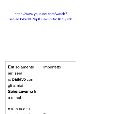
https://www.youtube.com/watch?
list=RDoBu1KPKj3D8&v=oBu1KPKj3D8
Era 
solamente 
Imperfetto
ieri sera
io 
parlavo
 con 
gli amici
Scherzavamo
 fr
a di noi
e tu e tu e tu