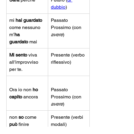
dubbio
)
mi 
hai guardato 
Passato 
come nessuno 
Prossimo (con 
m’
ha 
avere
)
guardato
 mai
Mi sento
 viva 
Presente (verbo 
all'improvviso 
riflessivo)
per te.
Ora io non 
ho 
Passato 
capito
 ancora
Prossimo (con 
avere
)
non 
so
 come 
Presente (verbi 
può
 finire
modali)