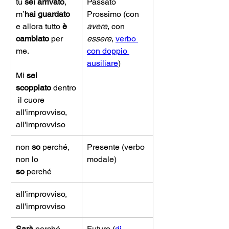
tu 
sei arrivato
,
Passato 
m’
hai guardato
Prossimo (con 
e allora tutto 
è 
avere
, con 
cambiato
 per 
essere
, 
verbo 
me.
con doppio 
ausiliare
) 
Mi 
sei 
scoppiato
 dentro
 il cuore 
all'improvviso, 
all'improvviso
non 
so
 perché, 
Presente (verbo 
non lo 
modale)
so
 perché 
all'improvviso, 
all'improvviso 
Sarà
 perché
Futuro (
di 