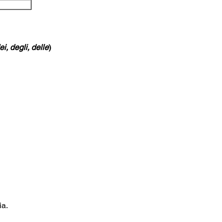
dei, degli, delle
) 
a. 