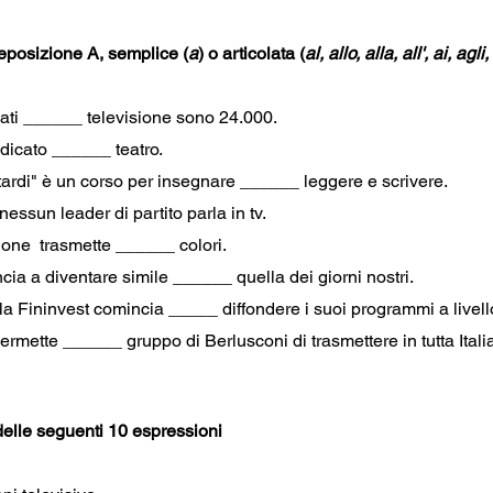
eposizione A, semplice (
a
) o articolata (
al, allo, alla, all', ai, agli,
nati ______ televisione sono 24.000.
edicato ______ teatro.
tardi" è un corso per insegnare ______ leggere e scrivere.
essun leader di partito parla in tv.
sione  trasmette ______ colori.
cia a diventare simile ______ quella dei giorni nostri. 
 la Fininvest comincia _____ diffondere i suoi programmi a livel
rmette ______ gruppo di Berlusconi di trasmettere in tutta Italia
 delle seguenti 10 espressioni 