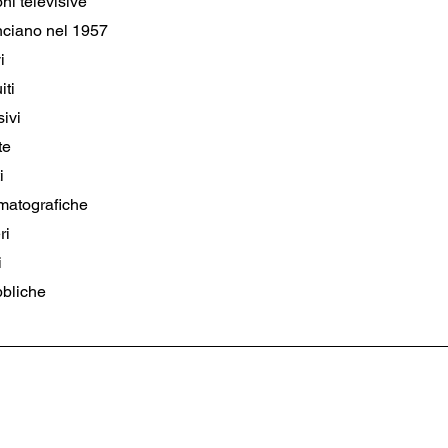
1. Le prime trasmissioni televisive	 
2. Le pubblicità cominciano nel 1957	 
3. I programmi sportivi	 
4. Gli sport sono seguiti	 
5. I primi canali televisivi	 
6. Le televisioni private	 
7. I grandi sceneggiati	 
8. Le produzioni cinematografiche	 
9. Gli spettacoli leggeri	 
10.  Le emittenti locali	 
11.  Le televisioni pubbliche	 