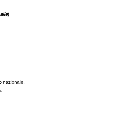
 alle
) 
lo nazionale.
. 