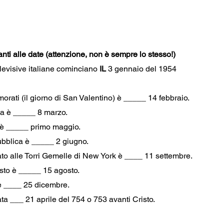
anti alle date (attenzione, non è sempre lo stesso!)
levisive italiane cominciano 
IL
 3 gennaio del 1954
morati (il giorno di San Valentino) è _____ 14 febbraio.
na è _____ 8 marzo.
o è _____ primo maggio.
ubblica è _____ 2 giugno.
ntato alle Torri Gemelle di New York è ____ 11 settembre.
gosto è _____ 15 agosto.
e è ____ 25 dicembre.
ta ___ 21 aprile del 754 o 753 avanti Cristo.