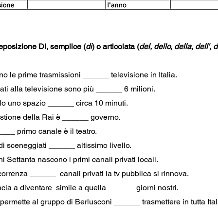
eposizione DI, semplice (
di
) o articolata (
del, dello, della, dell', 
o le prime trasmissioni ______ televisione in Italia.
ati alla televisione sono più ______ 6 milioni.
olo uno spazio ______ circa 10 minuti.
estione della Rai è ______ governo. 
____ primo canale è il teatro. 
di sceneggiati ______ altissimo livello.
Settanta nascono i primi canali privati locali. 
orrenza ______  canali privati la tv pubblica si rinnova.
cia a diventare  simile a quella ______ giorni nostri. 
ermette al gruppo di Berlusconi ______ trasmettere in tutta Itali