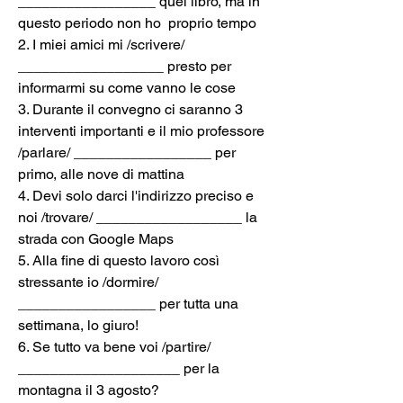
_________________ quel libro, ma in 
questo periodo non ho  proprio tempo
2. I miei amici mi /scrivere/ 
__________________ presto per 
informarmi su come vanno le cose
3. Durante il convegno ci saranno 3 
interventi importanti e il mio professore 
/parlare/ _________________ per 
primo, alle nove di mattina
4. Devi solo darci l'indirizzo preciso e 
noi /trovare/ __________________ la 
strada con Google Maps
5. Alla fine di questo lavoro così 
stressante io /dormire/ 
_________________ per tutta una 
settimana, lo giuro!
6. Se tutto va bene voi /partire/ 
____________________ per la 
montagna il 3 agosto?