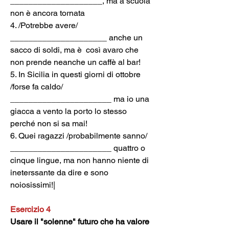
____________________, ma a scuola 
non è ancora tornata
4. /Potrebbe avere/ 
_____________________ anche un 
sacco di soldi, ma è  così avaro che 
non prende neanche un caffè al bar!
5. In Sicilia in questi giorni di ottobre 
/forse fa caldo/ 
______________________ ma io una 
giacca a vento la porto lo stesso 
perché non si sa mai!
6. Quei ragazzi /probabilmente sanno/ 
______________________ quattro o 
cinque lingue, ma non hanno niente di 
ineterssante da dire e sono 
noiosissimi!|
Esercizio 4
Usare il "solenne" futuro che ha valore 