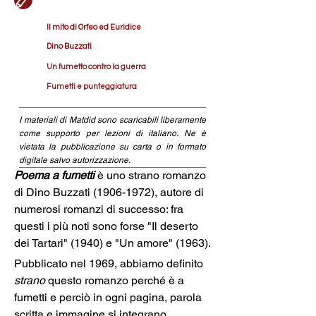
Il mito di Orfeo ed Euridice
Dino Buzzati
Un fumetto contro la guerra
Fumetti e punteggiatura
I materiali di Matdid sono scaricabili liberamente
come supporto per lezioni di italiano. Ne è
vietata la pubblicazione su carta o in formato
digitale salvo autorizzazione.
Poema a fumetti
 è uno strano romanzo 
di Dino Buzzati (1906-1972), autore di 
numerosi romanzi di successo: fra 
questi i più noti sono forse "Il deserto 
dei Tartari" (1940) e "Un amore" (1963).
Pubblicato nel 1969, abbiamo definito  
strano
 questo romanzo perché è a 
fumetti e perciò in ogni pagina, parola 
scritta e immagine si integrano 