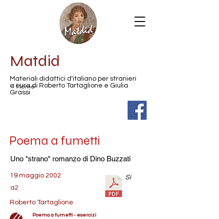
Matdid
Materiali didattici d'italiano per stranieri
< Home
a cura di Roberto Tartaglione e Giulia
Grassi
Poema a fumetti
Uno "strano" romanzo di Dino Buzzati
19 maggio 2002
Sì
a2
Roberto Tartaglione
Poema a fumetti - esercizi