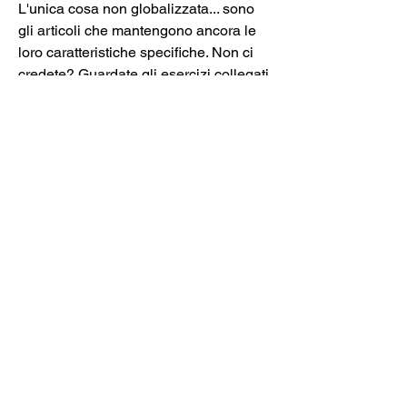
L'unica cosa non globalizzata... sono 
gli articoli che mantengono ancora le 
loro caratteristiche specifiche. Non ci 
credete? Guardate gli esercizi collegati 
a questa lettura!!!
Contatti
Nome e cognome
Email