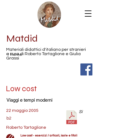
Matdid
Materiali didattici d'italiano per stranieri
< Home
a cura di Roberto Tartaglione e Giulia
Grassi
Low cost
Viaggi e tempi moderni
22 maggio 2005
Sì
b2
Roberto Tartaglione
Low cost - esercizi / articoli, isole e titoli