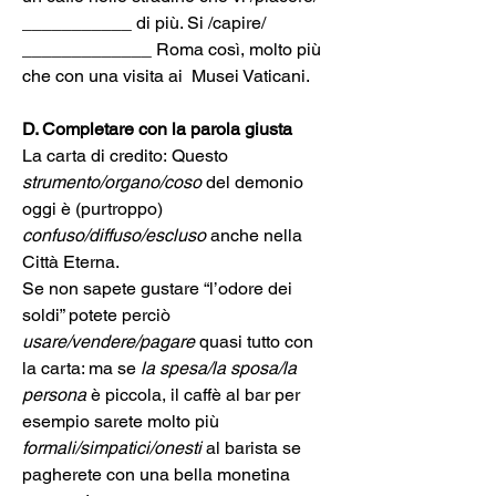
___________ di più. Si /capire/ 
_____________ Roma così, molto più 
che con una visita ai  Musei Vaticani.
D. Completare con la parola giusta
La carta di credito:
Qu
esto 
strumento/organo/coso
 del demonio 
oggi è (purtroppo) 
confuso/diffuso/escluso
 anche nella 
Città Eterna.
Se non sapete gustare “l’odore dei 
soldi” potete perciò 
usare/vendere/pagare
 quasi tutto con 
la carta: ma se 
la spesa/la sposa/la 
persona
 è piccola, il caffè al bar per 
esempio sarete molto più
formali/simpatici/onesti 
al barista se 
pagherete con una bella monetina 