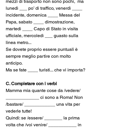
mezzi di trasporto non sono pochi,  ma 
lunedì ___ po’ di traffico, venerdì ____ 
incidente, domenica ____ Messa del 
Papa, sabato ____ dimostrazione, 
martedì ____ Capo di Stato in visita 
ufficiale, mercoledì ___ guasto sulla 
linea metro...
Se dovete proprio essere puntuali è 
sempre meglio partire con molto 
anticipo.
Ma se fate ____ turisti... che vi importa?
C. Completare con i verbi
Mamma mia quante cose da /vedere/ 
_____________ ci sono a Roma! Non 
/bastare/ ____________ una vita per 
vederle tutte!
Quindi: se /essere/ _______ la prima 
volta che /voi venire/ ___________ in 