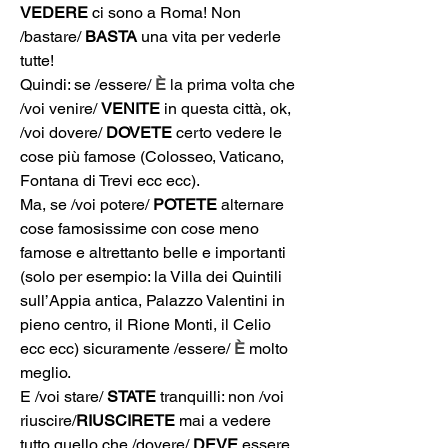
VEDERE
 ci sono a Roma! Non 
/bastare/ 
BASTA
 una vita per vederle 
tutte!
Quindi: se /essere/ 
È
 la prima volta che 
/voi venire/ 
VENITE
 in questa città, ok, 
/voi dovere/ 
DOVETE
 certo vedere le 
cose più famose (Colosseo, Vaticano, 
Fontana di Trevi ecc ecc).
Ma, se /voi potere/ 
POTETE
 alternare 
cose famosissime con cose meno 
famose e altrettanto belle e importanti 
(solo per esempio: la Villa dei Quintili 
sull’Appia antica, Palazzo Valentini in 
pieno centro, il Rione Monti, il Celio 
ecc ecc) sicuramente /essere/ 
È
 molto 
meglio.
E /voi stare/ 
STATE
 tranquilli: non /voi 
riuscire/
RIUSCIRETE 
mai a vedere 
tutto quello che /dovere/ 
DEVE
 essere 