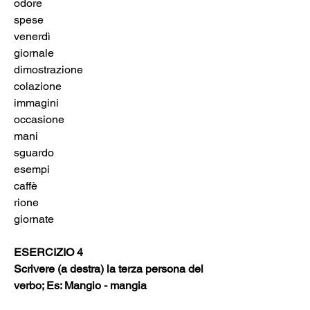
odore	 
spese	 
venerdì	 
giornale	 
dimostrazione	 
colazione	 
immagini	 
occasione	 
mani	 
sguardo	 
esempi	 
caffè	 
rione	 
giornate	 
ESERCIZIO 4
Scrivere (a destra) la terza persona del 
verbo; Es: Mangio - mangia