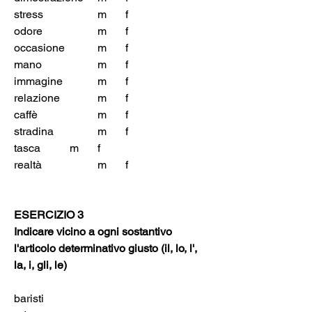
stress		m	f
odore		m	f
occasione		m	f
mano		m	f
immagine		m	f
relazione		m	f
caffè			m	f
stradina		m	f
tasca		m	f
realtà		m	f
ESERCIZIO 3
Indicare vicino a ogni sostantivo 
l'articolo determinativo giusto (il, lo, l', 
la, i, gli, le)
baristi	 