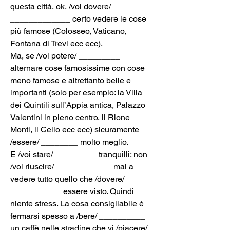
questa città, ok, /voi dovere/ 
_____________ certo vedere le cose 
più famose (Colosseo, Vaticano, 
Fontana di Trevi ecc ecc).
Ma, se /voi potere/ _________ 
alternare cose famosissime con cose 
meno famose e altrettanto belle e 
importanti (solo per esempio: la Villa 
dei Quintili sull’Appia antica, Palazzo 
Valentini in pieno centro, il Rione 
Monti, il Celio ecc ecc) sicuramente 
/essere/ ________ molto meglio.
E /voi stare/ _________ tranquilli: non 
/voi riuscire/ ____________ mai a 
vedere tutto quello che /dovere/ 
___________ essere visto. Quindi 
niente stress. La cosa consigliabile è 
fermarsi spesso a /bere/ __________ 
un caffè nelle stradine che vi /piacere/ 