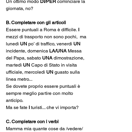
Un ottimo modo 
DI/PER
 cominciare la 
giornata, no?
B. Completare con gli articoli
Essere puntuali a Roma è difficile. 
I
mezzi di trasporto non sono pochi,  ma 
lunedì 
UN
 po’ di traffico, venerdì 
UN
incidente, domenica 
LA/UNA
 Messa 
del Papa, sabato 
UNA
 dimostrazione, 
martedì 
UN
 Capo di Stato in visita 
ufficiale, mercoledì 
UN
 guasto sulla 
linea metro...
Se dovete proprio essere puntuali è 
sempre meglio partire con molto 
anticipo.
Ma se fate 
I
 turisti... che vi importa?
C. Completare con i verbi
Mamma mia quante cose da /vedere/ 