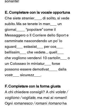
sonante!
E. Completare con la vocale opportuna
Che siete stranier___, di solito, si vede 
subito. Ma se tenete in man___ un 
giornal____ “popolare” come il 
Messaggero o Il Corriere dello Sport e 
camminate nascondendo un po’ lo 
sguard___ estasiat___ per cos___ 
bellissim___ che vedete... quell___ 
che vogliono vendervi 10 cartolin___ o 
un Colosseo in miniatur___ forse 
possono essere demotivat____ dalla 
vostr___ sicurezz___.
F. Completare con la forma giusta
A chi chiedere consigli? A chi 
volete / 
vogliono / vogliate
, ma mai ai romani!
Ogni 
romanesco / romani /romano
 ha 