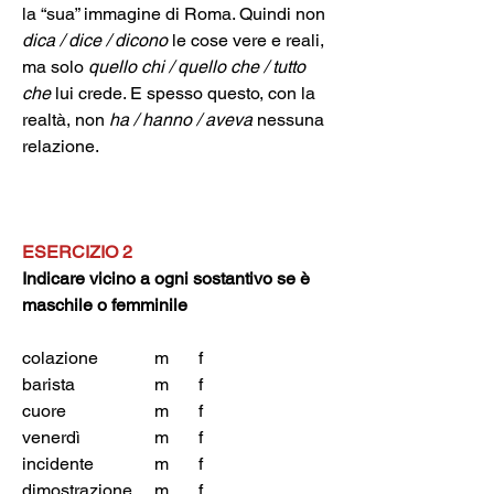
la “sua” immagine di Roma. Quindi non 
dica / dice / dicono
 le cose vere e reali, 
ma solo 
quello chi / quello che / tutto 
che
 lui crede. E spesso questo, con la 
realtà, non 
ha / hanno / aveva
 nessuna 
relazione.
ESERCIZIO 2
Indicare vicino a ogni sostantivo se è 
maschile o femminile
colazione		m	f
barista		m	f
cuore		m	f
venerdì		m	f
incidente		m	f
dimostrazione	m	f