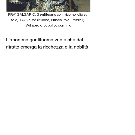
FRA' GALGARIO, Gentiluomo con tricorno, olio su 
tela, 1745 circa (Milano, Museo Poldi Pezzoli). 
Wikipedia pubblico dominio
L'anonimo gentiluomo vuole che dal 
ritratto emerga la ricchezza e la nobiltà 
della sua famiglia. Si fa rappresentare 
di tre quarti, con indosso abiti di seta 
ricamati in argento e un tricorno sulla 
testa. Il braccio destro è piegato sul 
fianco, la mano sinistra poggia sul 
petto e con il pollice tocca una croce, 
simbolo dell'antico "Sacro Angelico 
Ordine Costantiniano di San Giorgio". 
Vuole apparire pieno di dignità e 
nobiltà, ma il pittore riesce a mettere a 
nudo la vera personalità del giovane. 