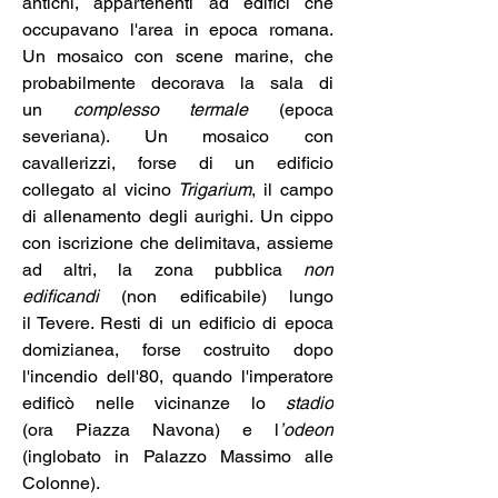
antichi, appartenenti ad edifici che 
occupavano l'area in epoca romana. 
Un mosaico con scene marine, che 
probabilmente decorava la sala di 
un 
complesso termale
 (epoca 
severiana). Un mosaico con 
cavallerizzi, forse di un edificio 
collegato al vicino 
Trigarium
, il campo 
di allenamento degli aurighi. Un cippo 
con iscrizione che delimitava, assieme 
ad altri, la zona pubblica 
non 
edificandi 
(non edificabile) lungo 
il Tevere. Resti di un edificio di epoca 
domizianea, forse costruito dopo 
l'incendio dell'80, quando l'imperatore 
edificò nelle vicinanze lo 
stadio
(ora Piazza Navona) e l
’odeon
(inglobato in Palazzo Massimo alle 
Colonne).