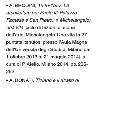
• A. BRODINI, 
1546-1557. Le 
architetture per Paolo III: Palazzo 
Farnese e San Pietro
, in 
Michelangelo: 
una vita
 [ciclo di lezioni di storia 
dell'arte 'Michelangelo. Una vita in 27 
puntate' tenutosi presso l'Aula Magna 
dell'Università degli Studi di Milano dal 
1 ottobre 2013 al 21 maggio 2014], a 
cura di P. Aiello, Milano 2014, pp. 235-
252
• A. DONATI, 
Tiziano e il ritratto di 
Paolo III
, in 
Tiziano e Paolo III. Il pittore 
e il suo modello
, catalogo della mostra, 
Musei Civici agli Eremitani, Padova, 
Fondazione Centro Studi Tiziano e 
Cadore (6 luglio - 30 settembre 2012), 
cura di L. Puppi, A. Donati, Roma 
2012, pp. 35-62 