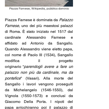
Piazza Farnese, Wikipedia, pubblico dominio
Piazza Farnese è dominata da
 Palazzo 
Farnese
, uno dei più maestosi palazzi 
di Roma. È stato iniziato nel 1517 dal 
cardinale Alessandro Farnese e 
affidato ad Antonio da Sangallo. 
Quando Alessandro viene eletto papa, 
col nome di Paolo III (1534), Sangallo 
modifica il progetto 
originario “
parendogli avere a fare un 
palazzo non più da cardinale, ma da 
pontefice
” (Vasari). Alla morte del 
Sangallo i lavori vengono proseguiti 
da Michelangelo (1546-1550), dal 
Vignola (1550-1573) e conclusi da 
Giacomo Della Porta. I nipoti del 
papa arricchiranno poi il palazzo di 