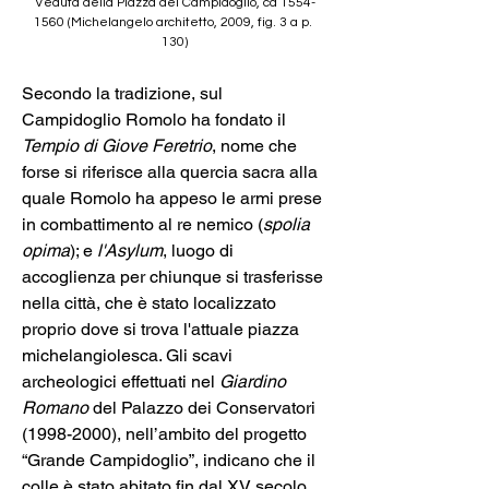
Veduta della Piazza del Campidoglio, ca 1554-
1560 (Michelangelo architetto, 2009, fig. 3 a p. 
130)
Secondo la tradizione, sul 
Campidoglio Romolo ha fondato il
Tempio di Giove Feretrio
, nome che 
forse si riferisce alla quercia sacra alla 
quale Romolo ha appeso le armi prese 
in combattimento al re nemico (
spolia 
opima
); e 
l'Asylum
, luogo di 
accoglienza per chiunque si trasferisse 
nella città, che è stato localizzato 
proprio dove si trova l'attuale piazza 
michelangiolesca. Gli scavi 
archeologici effettuati nel 
Giardino 
Romano
 del Palazzo dei Conservatori 
(1998-2000), nell’ambito del progetto 
“Grande Campidoglio”, indicano che il 
colle è stato abitato fin dal XV secolo 