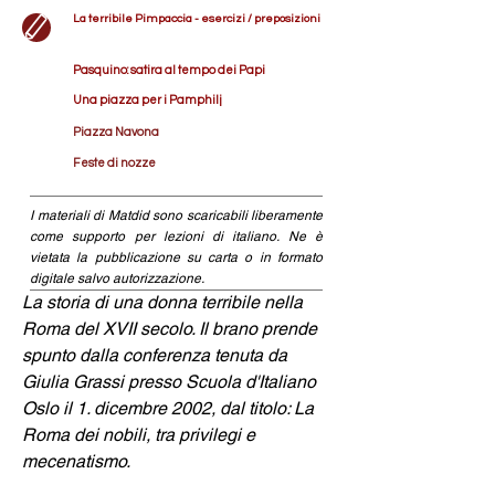
La terribile Pimpaccia - esercizi / preposizioni
Pasquino: satira al tempo dei Papi
Una piazza per i Pamphilj
Piazza Navona
Feste di nozze
I materiali di Matdid sono scaricabili liberamente
come supporto per lezioni di italiano. Ne è
vietata la pubblicazione su carta o in formato
digitale salvo autorizzazione.
La storia di una donna terribile nella 
Roma del XVII secolo. Il brano prende 
spunto dalla conferenza tenuta da 
Giulia Grassi presso Scuola d'Italiano 
Oslo il 1. dicembre 2002, dal titolo: 
La 
Roma dei nobili, tra privilegi e 
mecenatismo.