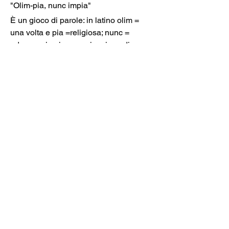
"Olim-pia, nunc impia"
È un gioco di parole: in latino olim = 
una volta e pia =religiosa; nunc = 
adesso e impia = empia, piena di 
peccati!).
Quindi il senso della frase è: una volta 
brava e religiosa, ma adesso corrotta e 
peccatrice! Da questo scherzo è nato il 
soprannome "Pimpaccia".
Ma forse la definizione più divertente 
di Donna Olimpia è questa: "Maschio 
vestito da donna per la città di Roma e 
una donna vestita da maschio per la 
Chiesa Romana".
Dobbiamo dire che a questa energica 
signora, che ha saputo trovare uno 
spazio nella giungla della corte 
papale, va tutta la nostra stima e 