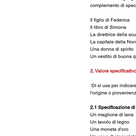
complemento di specif
Il figlio di Federica
Il libro di Simona
La direttrice della sc
La capitale della Nor
Una donna di spirito
Un vestito di buona q
2. Valore specificativ
 DI si usa per indicare la specificità di una persona o di una cosa: questa caratteristica può riguardare, 
l'origine o provenienza
2.1 Specificazione di
Un maglione di lana
Un tavolo di legno
Una moneta d'oro