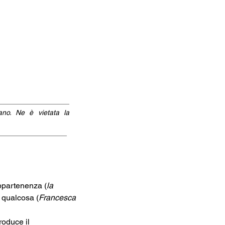
iano. Ne è vietata la
ppartenenza (
la 
o qualcosa (
Francesca 
oduce il 