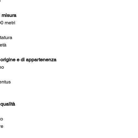
o
i misura
0 metri
tatura
età
 origine e di appartenenza
no
entus
 qualità
to
re