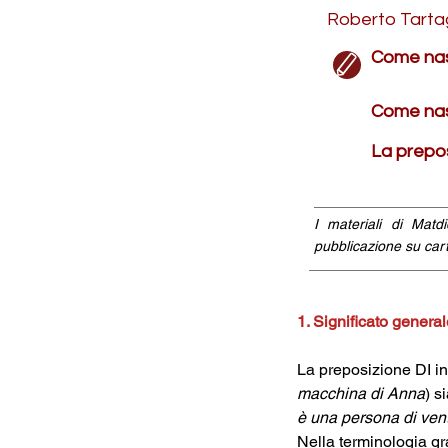
Roberto Tarta
Come nasc
Come nasc
La prepo
I materiali di Matd
pubblicazione su cart
1. Significato genera
La preposizione DI i
macchina di Anna
) s
è una persona di ven
Nella terminologia gr