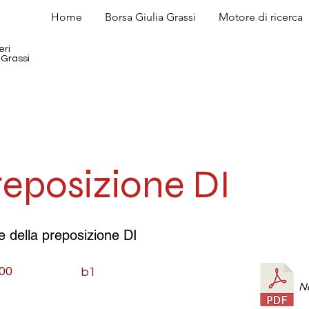
Home
Borsa Giulia Grassi
Motore di ricerca
eri
 Grassi
reposizione DI
he della preposizione DI
000
b1
N