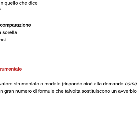
in quello che dice
"
a comparazione
 sorella
nsi 
trumentale
valore strumentale o modale (risponde cioè alla domanda 
come?
n gran numero di formule che talvolta sostituiscono un avverbio
glio	