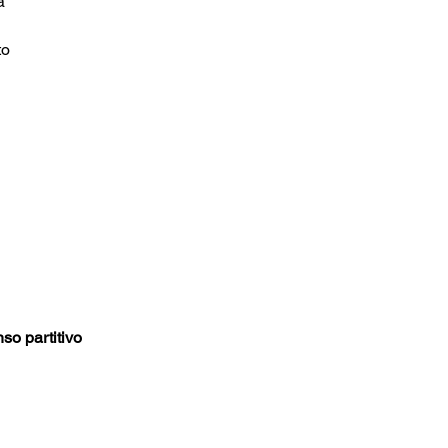
Certificato di garanzia	
to
so partitivo