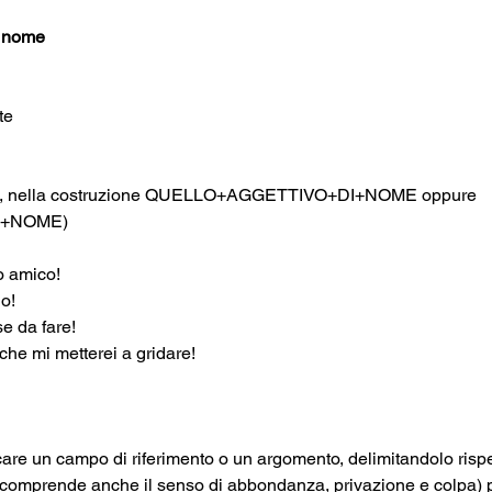
i nome
te
Il titolo di Cavaliere	 
tico, nella costruzione QUELLO+AGGETTIVO+DI+NOME oppure 
O+NOME)
o amico!
Quell’ingenuo di Mario!	
se da fare!
 che mi metterei a gridare!
are un campo di riferimento o un argomento, delimitandolo rispett
e comprende anche il senso di abbondanza, privazione e colpa) 