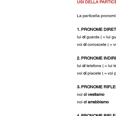
USI DELLA PARTIC
La particella pronomin
1. PRONOME DIRE
lui 
ci
 guarda ( = lui g
voi 
ci
 conoscete ( = v
2. PRONOME INDI
lui 
ci
 telefona ( = lui 
voi 
ci 
piacete ( = voi 
3. PRONOME RIFLE
noi 
ci vestiamo
noi 
ci arrabbiamo
4. PRONOME RIFL