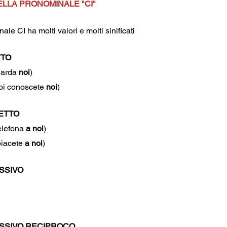
ELLA PRONOMINALE "CI"
ale CI ha molti valori e molti sinificati
TTO
uarda
 noi
)
oi conoscete 
noi
)
RETTO
telefona 
a noi
)
piacete
 a noi
)
SSIVO
ESSIVO RECIPROCO