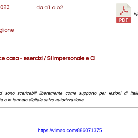
2023
da a1 a b2
N
glione
e casa - esercizi / SI impersonale e CI
id sono scaricabili liberamente come supporto per lezioni di ital
a o in formato digitale salvo autorizzazione.
https://vimeo.com/886071375