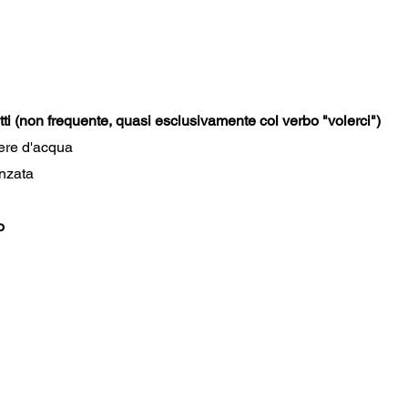
tti (non frequente, quasi esclusivamente col verbo "volerci")
iere d'acqua
anzata
o