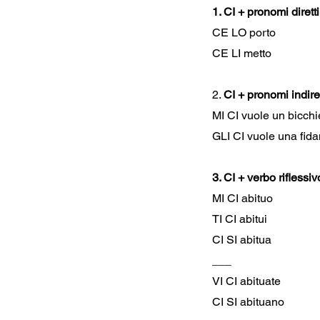
1. CI + pronomi diretti
CE LO porto
CE LI metto
2. 
CI + pronomi indire
MI CI vuole un bicch
GLI CI vuole una fid
3. CI + verbo riflessiv
MI CI abituo
TI CI abitui
CI SI abitua
___
VI CI abituate
CI SI abituano