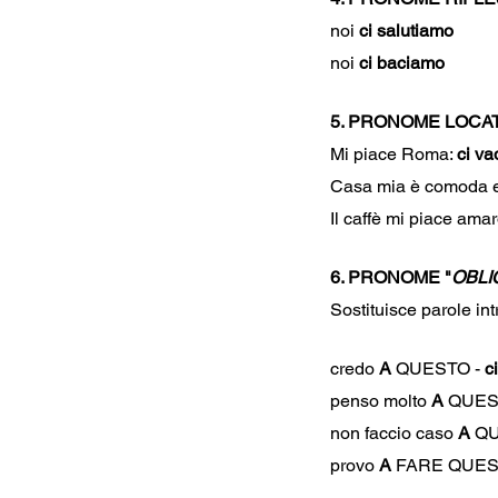
noi 
ci salutiamo
noi 
ci baciamo
5. PRONOME LOCA
Mi piace Roma: 
ci va
Casa mia è comoda 
Il caffè mi piace amar
6. PRONOME "
OBLI
Sostituisce parole in
credo
 A
 QUESTO - 
c
penso molto 
A 
QUES
non faccio caso 
A
 Q
provo 
A 
FARE QUEST