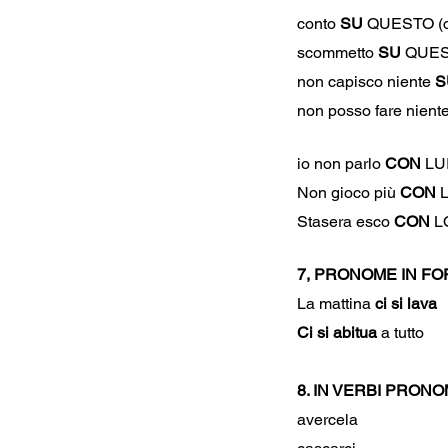
conto 
SU
 QUESTO (c
scommetto 
SU
 QUES
non capisco niente 
S
non posso fare niente
io non parlo
 CON
 LUI
Non gioco più 
CON
 
Stasera esco 
CON
 L
7, PRONOME IN FO
La mattina
 ci si lava
Ci si abitua
 a tutto
8. IN VERBI PRONO
avercela 