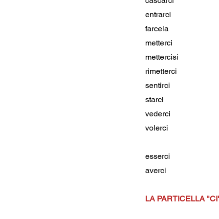
cascarci
entrarci
farcela
metterci
mettercisi
rimetterci
sentirci
starci
vederci
volerci
esserci
averci
LA PARTICELLA "C