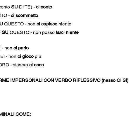
onto 
SU
 DI TE) - 
ci conto
TO - 
ci scommetto
U 
QUESTO - non 
ci capisco
 niente 
 
SU
 QUESTO - non posso 
farci niente
 - non 
ci parlo
LEI - non 
ci gioco
 più
ORO - stasera 
ci esco
RME IMPERSONALI CON VERBO RIFLESSIVO (nesso CI SI)
MINALI COME: