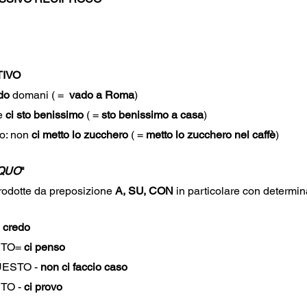
TIVO
do
 domani ( =  
vado a Roma
)
e 
ci sto benissimo
 ( = 
sto benissimo a casa
)
o: non 
ci metto lo zucchero
 ( = 
metto lo zucchero nel caffè
)
QUO
"
trodotte da preposizione 
A, SU, CON
 in particolare con determina
i credo
TO= 
ci penso
UESTO - 
non ci faccio caso
O - 
ci provo