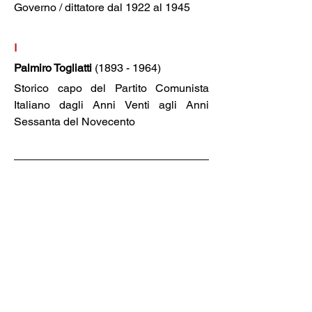
Governo / dittatore dal 1922 al 1945
I
Palmiro Togliatti
 (1893 - 1964)
Storico capo del Partito Comunista 
Italiano dagli Anni Venti agli Anni 
Sessanta del Novecento
Soluzioni
A
G
I
D
F