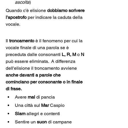
ascolta
)
Quando c'è elisione 
dobbiamo scrivere 
l'apostrofo
 per indicare la caduta della 
vocale.
Il 
troncamento
 è il fenomeno per cui la 
vocale finale di una parola se è 
preceduta dalle consonanti 
L, R, M
 o 
N 
può essere eliminata.  A differenza 
dell'elisione il troncamento avviene 
anche davanti a parole che 
cominciano per consonante o in finale 
di frase. 
Avere
 mal 
di pancia
Una città sul 
Mar 
Caspio
Siam
 allegri e contenti
Sentire un 
suon
 di campane