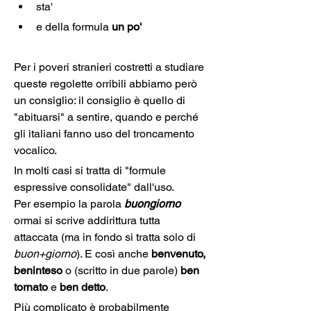
sta' 
e della formula 
un po'
Per i poveri stranieri costretti a studiare 
queste regolette orribili abbiamo però 
un consiglio: il consiglio è quello di 
"abituarsi" a sentire, quando e perché 
gli italiani fanno uso del troncamento 
vocalico.
In molti casi si tratta di "formule 
espressive consolidate" dall'uso. 
Per esempio la parola
 buongiorno
ormai si scrive addirittura tutta 
attaccata (ma in fondo si tratta solo di 
buon+giorno
). E così anche 
benvenuto, 
beninteso
 o (scritto in due parole) 
ben 
tornato
 e 
ben detto
.
Più complicato è probabilmente 