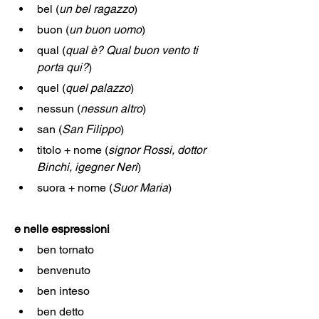
bel (
un bel ragazzo
)
buon (
un buon uomo
)
qual (
qual è? Qual buon vento ti 
porta qui?
)
quel (
quel palazzo
)
nessun (
nessun altro
)
san (
San Filippo
)
titolo + nome (
signor Rossi, dottor 
Binchi, igegner Neri
)
suora + nome (
Suor Maria
)
e nelle espressioni
ben tornato
benvenuto
ben inteso
ben detto