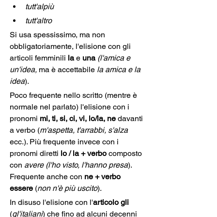
tutt'alpiù
tutt'altro
Si usa spessissimo, ma non 
obbligatoriamente, l'elisione con gli 
articoli femminili 
la
 e 
una
(l'amica e 
un'idea,
 ma è accettabile 
la amica e la 
idea
).
Poco frequente nello scritto (mentre è 
normale nel parlato) l'elisione con i 
pronomi 
mi, ti, si, ci, vi, lo/la, ne 
davanti 
a verbo (
m'aspetta, t'arrabbi, s'alza
ecc.). Più frequente invece con i 
pronomi diretti 
lo / la + verbo
 composto 
con 
avere
(l'ho visto, l'hanno presa
). 
Frequente anche con 
ne + verbo 
essere 
(
non n'è più uscito
).
In disuso l'elisione con l'
articolo gli
(
gl'italiani
) che fino ad alcuni decenni 