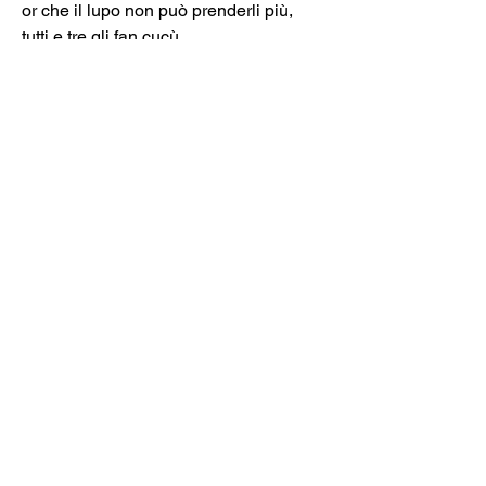
or che il lupo non può prenderli più, 
tutti e tre gli fan cucù. 
Ah ah ah che bell'affare, il lupo non 
potrà cenar. 
Siam tre piccoli porcellin, siamo tre 
fratellin
mai nessun ci dividerà, trallalla-lallà.
https://www.youtube.com/watch?
v=wvCtJ0T58tQ