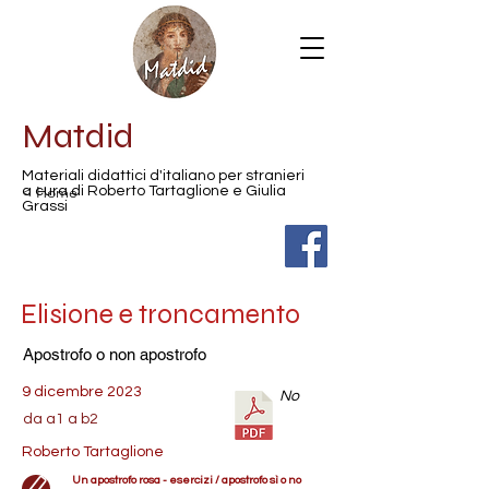
Matdid
Materiali didattici d'italiano per stranieri
< Home
a cura di Roberto Tartaglione e Giulia
Grassi
Elisione e troncamento
Apostrofo o non apostrofo
9 dicembre 2023
No
da a1 a b2
Roberto Tartaglione
Un apostrofo rosa - esercizi / apostrofo sì o no