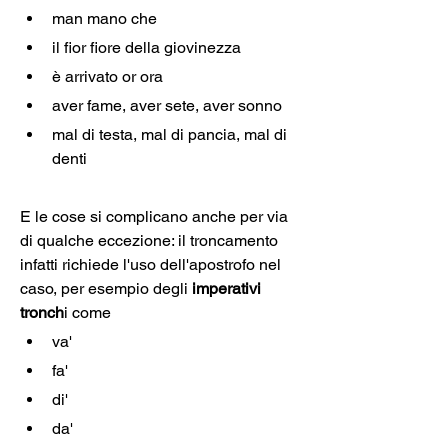
man mano che
il fior fiore della giovinezza
è arrivato or ora
aver fame, aver sete, aver sonno
mal di testa, mal di pancia, mal di 
denti
E le cose si complicano anche per via 
di qualche eccezione: il troncamento 
infatti richiede l'uso dell'apostrofo nel 
caso, per esempio degli
 imperativi 
tronch
i come 
va'
fa'
di' 
da'