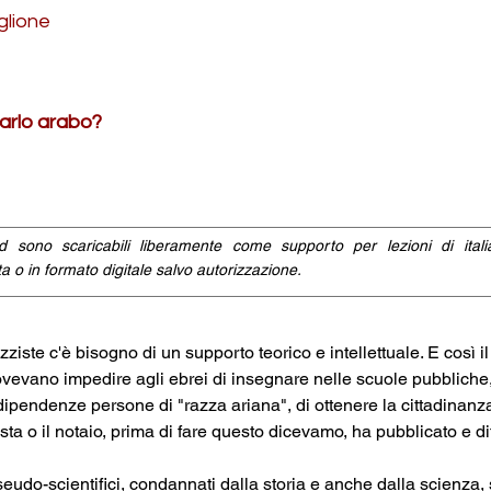
glione
arlo arabo?
id sono scaricabili liberamente come supporto per lezioni di ital
a o in formato digitale salvo autorizzazione.
azziste c'è bisogno di un supporto teorico e intellettuale. E così i
ovevano impedire agli ebrei di insegnare nelle scuole pubbliche,
e dipendenze persone di "razza ariana", di ottenere la cittadinanza
ista o il notaio, prima di fare questo dicevamo, ha pubblicato e dif
eudo-scientifici, condannati dalla storia e anche dalla scienza,