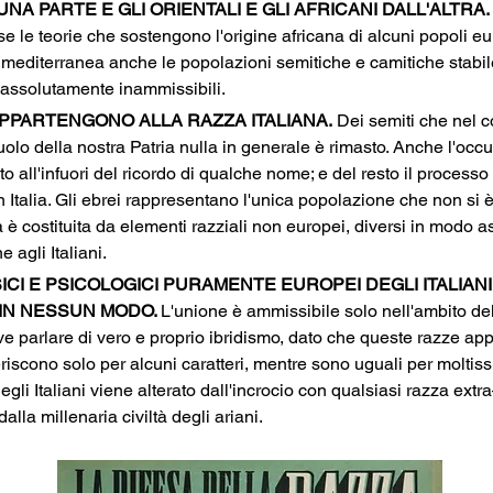
UNA PARTE E GLI ORIENTALI E GLI AFRICANI DALL'ALTRA.
se le teorie che sostengono l'origine africana di alcuni popoli 
mediterranea anche le popolazioni semitiche e camitiche stabil
assolutamente inammissibili. 
 APPARTENGONO ALLA RAZZA ITALIANA.
 Dei semiti che nel c
uolo della nostra Patria nulla in generale è rimasto. Anche l'occ
ato all'infuori del ricordo di qualche nome; e del resto il processo
 Italia. Gli ebrei rappresentano l'unica popolazione che non si è
 agli Italiani.
ISICI E PSICOLOGICI PURAMENTE EUROPEI DEGLI ITALIA
IN NESSUN MODO. 
L'unione è ammissibile solo nell'ambito de
e parlare di vero e proprio ibridismo, dato che queste razze a
scono solo per alcuni caratteri, mentre sono uguali per moltissimi
li Italiani viene alterato dall'incrocio con qualsiasi razza extr
dalla millenaria civiltà degli ariani.