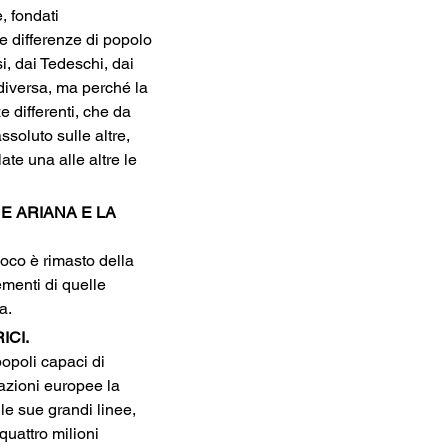
, fondati 
e differenze di popolo 
i, dai Tedeschi, dai 
diversa, ma perché la 
e differenti, che da 
soluto sulle altre, 
te una alle altre le 
E ARIANA E LA 
poco è rimasto della 
ementi di quelle 
a.
ICI.
popoli capaci di 
nazioni europee la 
le sue grandi linee, 
quattro milioni 