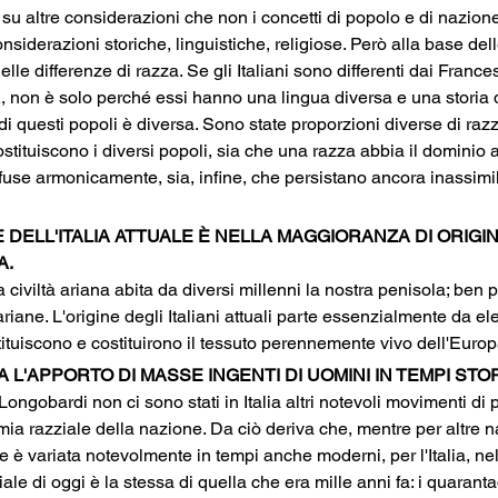
su altre considerazioni che non i concetti di popolo e di nazione
iderazioni storiche, linguistiche, religiose. Però alla base dell
lle differenze di razza. Se gli Italiani sono differenti dai Frances
c., non è solo perché essi hanno una lingua diversa e una storia 
di questi popoli è diversa. Sono state proporzioni diverse di razz
tituiscono i diversi popoli, sia che una razza abbia il dominio as
o fuse armonicamente, sia, infine, che persistano ancora inassimila
 DELL'ITALIA ATTUALE È NELLA MAGGIORANZA DI ORIGIN
A.
civiltà ariana abita da diversi millenni la nostra penisola; ben 
eariane. L'origine degli Italiani attuali parte essenzialmente da el
ituiscono e costituirono il tessuto perennemente vivo dell'Europ
 L'APPORTO DI MASSE INGENTI DI UOMINI IN TEMPI STOR
ongobardi non ci sono stati in Italia altri notevoli movimenti di 
omia razziale della nazione. Da ciò deriva che, mentre per altre 
 è variata notevolmente in tempi anche moderni, per l'Italia, nel
le di oggi è la stessa di quella che era mille anni fa: i quaranta