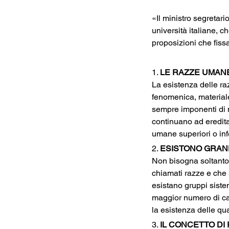
«Il ministro segretario
università italiane, c
proposizioni che fiss
1. 
LE RAZZE UMAN
La esistenza delle ra
fenomenica, materiale
sempre imponenti di mi
continuano ad eredita
umane superiori o inf
2. 
ESISTONO GRAND
Non bisogna soltanto
chiamati razze e che 
esistano gruppi sistem
maggior numero di car
la esistenza delle qua
3. 
IL CONCETTO D