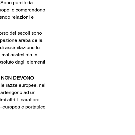
 Sono perciò da 
europei e comprendono 
endo relazioni e 
orso dei secoli sono 
upazione araba della 
 di assimilazione fu 
 mai assimilata in 
NI NON DEVONO 
lle razze europee, nel 
ppartengono ad un 
 altri. Il carattere 
a–europea e portatrice 