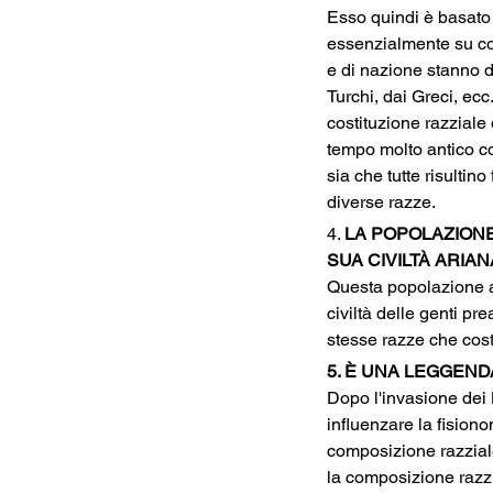
Esso quindi è basato 
essenzialmente su cons
e di nazione stanno de
Turchi, dai Greci, ec
costituzione razziale 
tempo molto antico cos
sia che tutte risultin
diverse razze.
4. 
LA POPOLAZIONE
SUA CIVILTÀ ARIAN
Questa popolazione a 
civiltà delle genti pr
stesse razze che cost
5. È UNA LEGGENDA
Dopo l'invasione dei L
influenzare la fision
composizione razziale
la composizione razzia