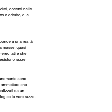
cisti, docenti nelle 
o o aderito, alle 
sponde a una realtà 
da masse, quasi 
 ereditati e che 
 esistono razze 
munemente sono 
e ammettere che 
ualizzati da un 
logico le vere razze, 