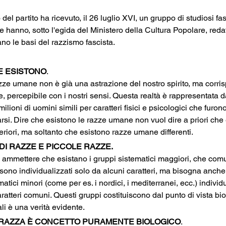
 del partito ha ricevuto, il 26 luglio XVI, un gruppo di studiosi fas
he hanno, sotto l'egida del Ministero della Cultura Popolare, redatt
ano le basi del razzismo fascista.
E ESISTONO
. 
zze umane non è già una astrazione del nostro spirito, ma corri
, percepibile con i nostri sensi. Questa realtà è rappresentata 
lioni di uomini simili per caratteri fisici e psicologici che furono
rsi. Dire che esistono le razze umane non vuol dire a priori che
eriori, ma soltanto che esistono razze umane differenti.
I RAZZE E PICCOLE RAZZE. 
 ammettere che esistano i gruppi sistematici maggiori, che co
sono individualizzati solo da alcuni caratteri, ma bisogna anch
atici minori (come per es. i nordici, i mediterranei, ecc.) individ
atteri comuni. Questi gruppi costituiscono dal punto di vista bio
li è una verità evidente.
I RAZZA È CONCETTO PURAMENTE BIOLOGICO
. 