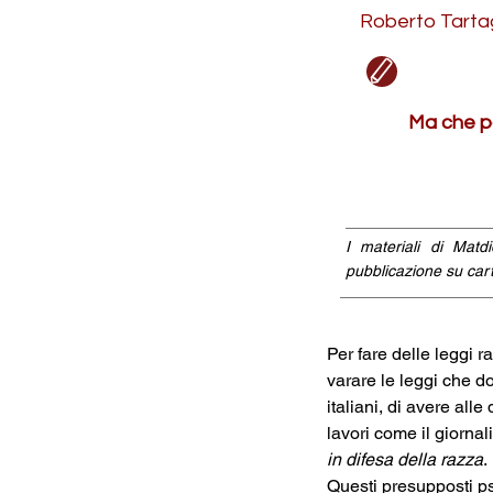
Roberto Tarta
Ma che p
I materiali di Matd
pubblicazione su cart
Per fare delle leggi r
varare le leggi che d
italiani, di avere all
lavori come il giornal
in difesa della razza
.
Questi presupposti ps