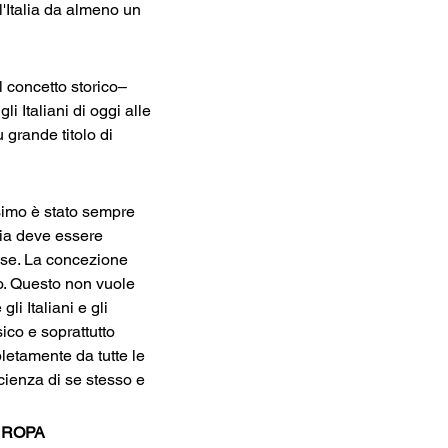
l'Italia da almeno un 
l concetto storico–
 Italiani di oggi alle 
 grande titolo di 
ssimo è stato sempre 
lia deve essere 
iose. La concezione 
o. Questo non vuole 
i Italiani e gli 
ico e soprattutto 
letamente da tutte le 
cienza di se stesso e 
UROPA 