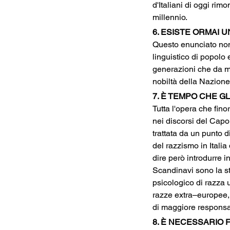
d'Italiani di oggi ri
millennio.
6. ESISTE ORMAI U
Questo enunciato non 
linguistico di popolo 
generazioni che da mil
nobiltà della Nazione 
7. È TEMPO CHE G
Tutta l'opera che fino
nei discorsi del Capo 
trattata da un punto d
del razzismo in Itali
dire però introdurre i
Scandinavi sono la ste
psicologico di razza 
razze extra–europee, 
di maggiore responsab
8. È NECESSARIO 