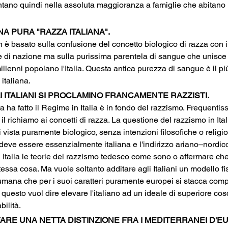
montano quindi nella assoluta maggioranza a famiglie che abitano 
NA PURA "RAZZA ITALIANA". 
è basato sulla confusione del concetto biologico di razza con i
e di nazione ma sulla purissima parentela di sangue che unisce gli
lenni popolano l'Italia. Questa antica purezza di sangue è il più
italiana.
LI ITALIANI SI PROCLAMINO FRANCAMENTE RAZZISTI.
ra ha fatto il Regime in Italia è in fondo del razzismo. Frequenti
il richiamo ai concetti di razza. La questione del razzismo in Ita
i vista puramente biologico, senza intenzioni filosofiche o relig
a deve essere essenzialmente italiana e l'indirizzo ariano–nordic
n Italia le teorie del razzismo tedesco come sono o affermare che gl
ssa cosa. Ma vuole soltanto additare agli Italiani un modello fis
umana che per i suoi caratteri puramente europei si stacca comp
questo vuol dire elevare l'italiano ad un ideale di superiore cos
ilità.
FARE UNA NETTA DISTINZIONE FRA I MEDITERRANEI D'E