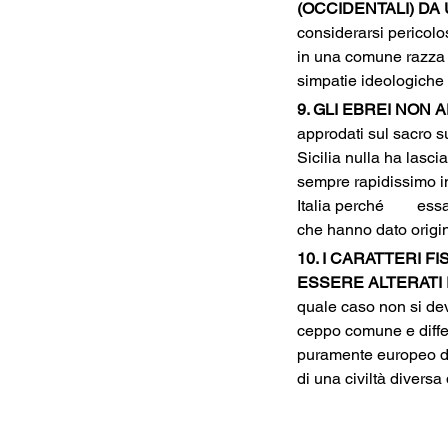
(OCCIDENTALI) DA 
considerarsi pericolo
in una comune razza 
simpatie ideologiche 
9. GLI EBREI NON
approdati sul sacro s
Sicilia nulla ha lasci
sempre rapidissimo in
Italia perché	essa è costituita da elementi razziali non europei, diversi in modo assoluto dagli elementi 
che hanno dato origine
10. I CARATTERI F
ESSERE ALTERATI 
quale caso non si dev
ceppo comune e differi
puramente europeo deg
di una civiltà diversa 