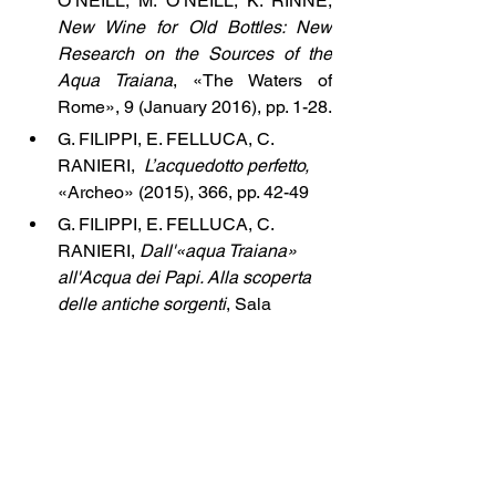
O’NEILL, M. O’NEILL, K. RINNE, 
New Wine for Old Bottles: New 
Research on the Sources of the 
Aqua Traiana
, «The Waters of 
Rome», 9 (January 2016), pp. 1-28.
G. FILIPPI, E. FELLUCA, C. 
RANIERI,  
L’acquedotto perfetto,
«Archeo» (2015), 366, pp. 42-49
G. FILIPPI, E. FELLUCA, C. 
RANIERI, 
Dall'«aqua Traiana» 
all'Acqua dei Papi. Alla scoperta 
delle antiche sorgenti
, Sala 
Conferenze, Musei Vaticani, 
Giovedì 12 marzo 2015
E. O’NEILL, 
L’Acquedotto di 
Traiano tra il ninfeo della Fiora e il 
Lago di Bracciano
, in Atlante 
tematico di topografia antica, a 
cura di S. Quilici Gigli, L. Quilici, 